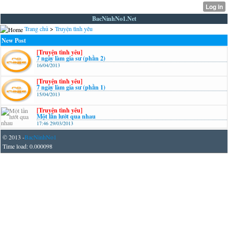
BacNinhNo1.Net
Trang chủ
>
Truyện tình yêu
New Post
[Truyện tình yêu]
7 ngày làm gia sư (phần 2)
16/04/2013
[Truyện tình yêu]
7 ngày làm gia sư (phần 1)
15/04/2013
[Truyện tình yêu]
Một lần lướt qua nhau
17:46 29/03/2013
© 2013 -
BacNinhNo1
Time load: 0.000098