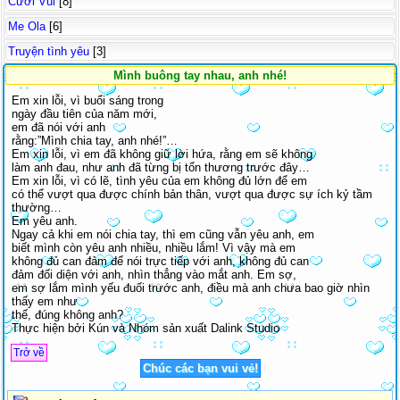
Cười Vui
[8]
Me Ola
[6]
Truyện tình yêu
[3]
Mình buông tay nhau, anh nhé!
Em xin lỗi, vì buổi sáng trong
ngày đầu tiên của năm mới,
em đã nói với anh
rằng:”Mình chia tay, anh nhé!”…
Em xin lỗi, vì em đã không giữ lời hứa, rằng em sẽ không
làm anh đau, như anh đã từng bị tổn thương trước đây…
Em xin lỗi, vì có lẽ, tình yêu của em không đủ lớn để em
có thể vượt qua được chính bản thân, vượt qua được sự ích kỷ tầm
thường…
Em yêu anh.
Ngay cả khi em nói chia tay, thì em cũng vẫn yêu anh, em
biết mình còn yêu anh nhiều, nhiều lắm! Vì vậy mà em
không đủ can đảm để nói trực tiếp với anh, không đủ can
đảm đối diện với anh, nhìn thẳng vào mắt anh. Em sợ,
em sợ lắm mình yếu đuối trước anh, điều mà anh chưa bao giờ nhìn
thấy em như
thế, đúng không anh?
Thực hiện bởi Kún và Nhóm sản xuất Dalink Studio
Trở về
Chúc các bạn vui vẻ!