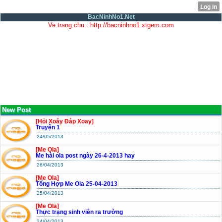
BacNinhNo1.Net
Ve trang chu : http://bacninhno1.xtgem.com
New Post
[Hỏi Xoáy Đáp Xoay]
Truyện 1
24/05/2013
[Me Ola]
Me hài ola post ngày 26-4-2013 hay
26/04/2013
[Me Ola]
Tổng Hợp Me Ola 25-04-2013
25/04/2013
[Me Ola]
Thực trạng sinh viên ra trường
24/04/2013