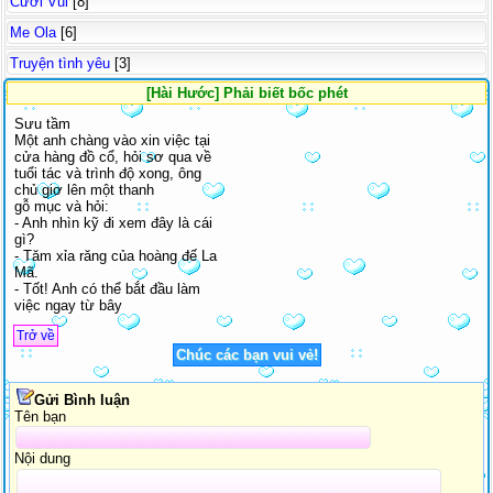
Cười Vui
[8]
Me Ola
[6]
Truyện tình yêu
[3]
[Hài Hước] Phải biết bốc phét
Sưu tầm
Một anh chàng vào xin việc tại
cửa hàng đồ cổ, hỏi sơ qua về
tuổi tác và trình độ xong, ông
chủ giơ lên một thanh
gỗ mục và hỏi:
- Anh nhìn kỹ đi xem đây là cái
gì?
- Tăm xỉa răng của hoàng đế La
Mã.
- Tốt! Anh có thể bắt đầu làm
việc ngay từ bây
Trở về
Chúc các bạn vui vẻ!
Gửi Bình luận
Tên bạn
Nội dung