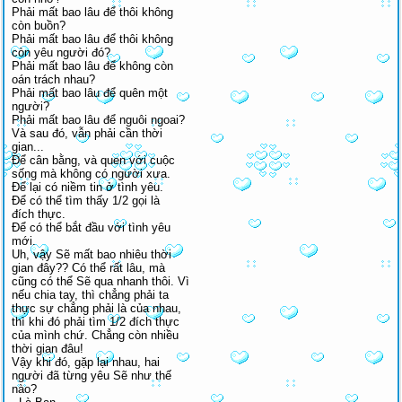
Phải mất bao lâu để thôi không
còn buồn?
Phải mất bao lâu để thôi không
còn yêu người đó?
Phải mất bao lâu để không còn
oán trách nhau?
Phải mất bao lâu để quên một
người?
Phải mất bao lâu để nguôi ngoai?
Và sau đó, vẫn phải cần thời
gian...
Để cân bằng, và quen với cuộc
sống mà không có người xưa.
Để lại có niềm tin ở tình yêu.
Để có thể tìm thấy 1/2 gọi là
đích thực.
Để có thể bắt đầu với tình yêu
mới.
Uh, vậy Sẽ mất bao nhiêu thời
gian đây?? Có thể rất lâu, mà
cũng có thể Sẽ qua nhanh thôi. Vì
nếu chia tay, thì chẳng phải ta
thực sự chẳng phải là của nhau,
thì khi đó phải tìm 1/2 đích thực
của mình chứ. Chẳng còn nhiều
thời gian đâu!
Vậy khi đó, gặp lại nhau, hai
người đã từng yêu Sẽ như thế
nào?