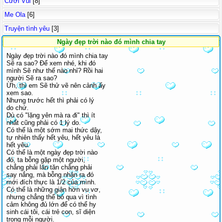
Cười Vui
[8]
Me Ola
[6]
Truyện tình yêu
[3]
Ngày đẹp trời nào đó mình chia tay
Ngày đẹp trời nào đó mình chia tay
Sẽ ra sao? Để xem nhé, khi đó
mình Sẽ như thế nào nhỉ? Rồi hai
người Sẽ ra sao?
Ừh, thì em Sẽ thử vẽ nên cảnh ấy
xem sao.
Nhưng trước hết thì phải có lý
do chứ.
Dù có "lặng yên mà ra đi" thì ít
nhất cũng phải có 1 lý do.
Có thể là một sớm mai thức dậy,
tự nhiên thấy hết yêu, hết yêu là
hết yêu.
Có thể là một ngày đẹp trời nào
đó, ta bỗng gặp một người,
chẳng phải lăn tăn chẳng phải
say nắng, mà bỗng nhận ra đó
mới đích thực là 1/2 của mình.
Có thể là những giận hờn vu vơ,
nhưng chẳng thể bỏ qua vì tình
cảm không đủ lớn để có thể hy
sinh cái tôi, cái trẻ con, sĩ diện
trong mỗi người.