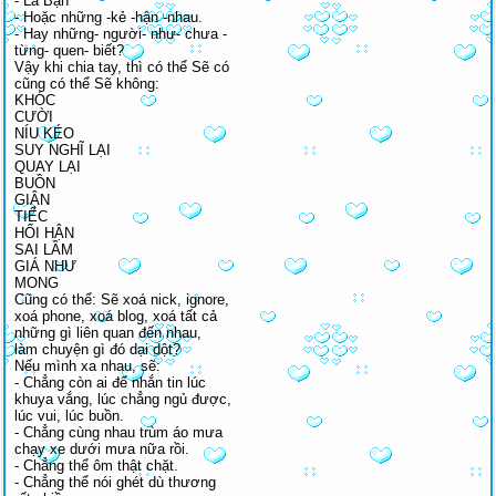
- Là Bạn
- Hoặc những -kẻ -hận -nhau.
- Hay những- người- như- chưa -
từng- quen- biết?
Vậy khi chia tay, thì có thể Sẽ có
cũng có thể Sẽ không:
KHÓC
CƯỜI
NÍU KÉO
SUY NGHĨ LẠI
QUAY LẠI
BUỒN
GIẬN
TIẾC
HỐI HẬN
SAI LẦM
GIÁ NHƯ
MONG
Cũng có thể: Sẽ xoá nick, ignore,
xoá phone, xoá blog, xoá tất cả
những gì liên quan đến nhau,
làm chuyện gì đó dại dột?
Nếu mình xa nhau, sẽ:
- Chẳng còn ai để nhắn tin lúc
khuya vắng, lúc chẳng ngủ được,
lúc vui, lúc buồn.
- Chẳng cùng nhau trùm áo mưa
chạy xe dưới mưa nữa rồi.
- Chẳng thể ôm thật chặt.
- Chẳng thể nói ghét dù thương