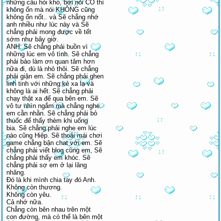
những câu hỏi khó, bởi nói CÓ thì
không ổn mà nói KHÔNG cũng
không ổn nốt.. và Sẽ chẳng nhớ
anh nhiều như lúc này và Sẽ
chẳng phải mong được về tết
sớm như bây giờ.
ANH: Sẽ chẳng phải buồn vì
những lúc em vô tình. Sẽ chẳng
phải bảo làm ơn quan tâm hơn
nữa đi, dù là nhỏ thôi. Sẽ chẳng
phải giận em. Sẽ chẳng phải ghen
linh tinh với những kẻ xa lạ và
không là ai hết. Sẽ chẳng phải
chạy thật xa để qua bên em. Sẽ
vô tư nhìn ngắm mà chẳng nghe
em cằn nhằn. Sẽ chẳng phải bỏ
thuốc để thấy thèm khi uống
bia. Sẽ chẳng phải nghe em lúc
nào cũng Hiệp. Sẽ thoải mái chơi
game chẳng bận chat với em. Sẽ
chẳng phải viết blog cùng em, Sẽ
chẳng phải thấy em khóc. Sẽ
chẳng phải sợ em ở lại lăng
nhăng.
Đó là khi mình chia tay đó Anh.
Không còn thương.
Không còn yêu.
Cả nhớ nữa.
Chẳng còn bên nhau trên một
con đường, mà có thể là bên một