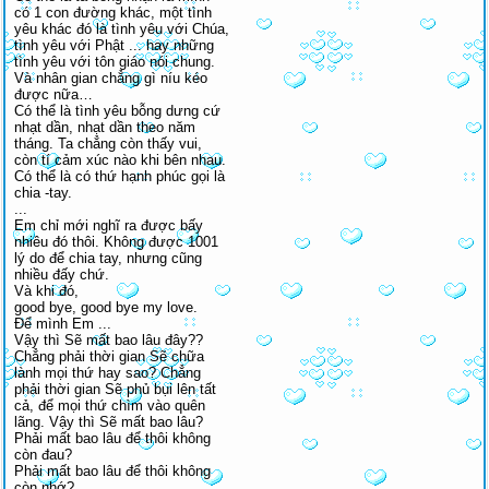
có 1 con đường khác, một tình
yêu khác đó là tình yêu với Chúa,
tình yêu với Phật ... hay những
tình yêu với tôn giáo nói chung.
Và nhân gian chẳng gì níu kéo
được nữa…
Có thể là tình yêu bỗng dưng cứ
nhạt dần, nhạt dần theo năm
tháng. Ta chẳng còn thấy vui,
còn tí cảm xúc nào khi bên nhau.
Có thể là có thứ hạnh phúc gọi là
chia -tay.
...
Em chỉ mới nghĩ ra được bấy
nhiêu đó thôi. Không được 1001
lý do để chia tay, nhưng cũng
nhiều đấy chứ.
Và khi đó,
good bye, good bye my love.
Để mình Em ...
Vậy thì Sẽ mất bao lâu đây??
Chẳng phải thời gian Sẽ chữa
lành mọi thứ hay sao? Chẳng
phải thời gian Sẽ phủ bụi lên tất
cả, để mọi thứ chìm vào quên
lãng. Vậy thì Sẽ mất bao lâu?
Phải mất bao lâu để thôi không
còn đau?
Phải mất bao lâu để thôi không
còn nhớ?