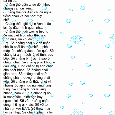
rất nhiều.
- Chẳng thể giận ai đó đến khóc
nhưng vẫn cứ yêu.
- Chẳng thể gọi điện chỉ để nghe
tiếng nhau và nói nhớ thật
nhiều.
- Chẳng thể ngồi nghe Anh nhắc
lại lúc đầu mình quen nhau.
- Chẳng thể ngồi tưởng tượng
để mà viết blog như thế này.
Còn nữa, và khi đó:
EM: Sẽ chẳng phải bị Anh nhắc
nhở là phải ăn thật nhiều, phải
mập lên, chẳng được ốm quá. Sẽ
chẳng bị anh trách là vô tình, bạc
bẽo. Sẽ chẳng bị nhắc là sao ôm
chẳng chặt. Sẽ chẳng phải khóc vì
đau lòng, cũng chẳng bị anh chọc
cho phát khóc. Sẽ chẳng phải
giận hờn. Sẽ chẳng phải nhớ,
chẳng phải thương, chẳng phải
yêu. Sẽ chẳng phải thấy ghét vì
những lúc anh ngó nghiêng lung
tung. Sẽ chẳng bị nói là lăng
nhăng, ham vui. Sẽ chẳng bị nói
là trọng sắc khinh bạn hay
ngược lại. Sẽ vô tư uống cafe
cùng những ai khác. Sẽ vô tư
nhắn tin với BẠN. Sẽ thoải mái
nói về Hiệp, Sẽ chẳng phải trả lời