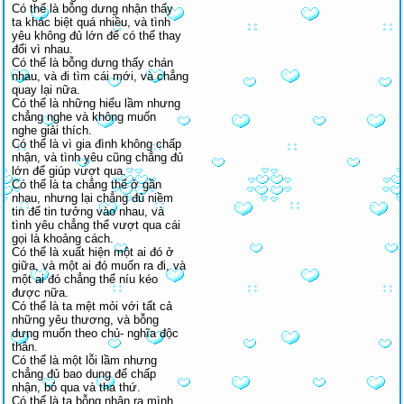
Có thể là bỗng dưng nhận thấy
ta khác biệt quá nhiều, và tình
yêu không đủ lớn để có thể thay
đổi vì nhau.
Có thể là bỗng dưng thấy chán
nhau, và đi tìm cái mới, và chẳng
quay lại nữa.
Có thể là những hiểu lầm nhưng
chẳng nghe và không muốn
nghe giải thích.
Có thể là vì gia đình không chấp
nhận, và tình yêu cũng chẳng đủ
lớn để giúp vượt qua.
Có thể là ta chẳng thể ở gần
nhau, nhưng lại chẳng đủ niềm
tin để tin tưởng vào nhau, và
tình yêu chẳng thể vượt qua cái
gọi là khoảng cách.
Có thể là xuất hiện một ai đó ở
giữa, và một ai đó muốn ra đi, và
một ai đó chẳng thể níu kéo
được nữa.
Có thể là ta mệt mỏi với tất cả
những yêu thương, và bỗng
dưng muốn theo chủ- nghĩa độc
thân.
Có thể là một lỗi lầm nhưng
chẳng đủ bao dung để chấp
nhận, bỏ qua và tha thứ.
Có thể là ta bỗng nhận ra mình